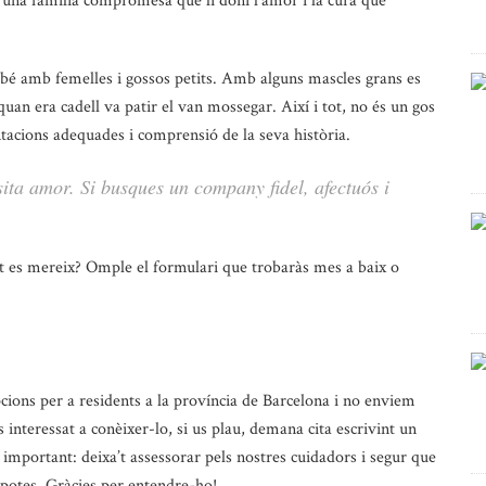
na família compromesa que li doni l’amor i la cura que
t bé amb femelles i gossos petits. Amb alguns mascles grans es
quan era cadell va patir el van mossegar. Així i tot, no és un gos
ntacions adequades i comprensió de la seva història.
sita amor. Si busques un company fidel, afectuós i
nt es mereix? Omple el formulari que trobaràs mes a baix o
ns per a residents a la província de Barcelona i no enviem
s interessat a conèixer-lo, si us plau, demana cita escrivint un
t important: deixa’t assessorar pels nostres cuidadors i segur que
 potes. Gràcies per entendre-ho!