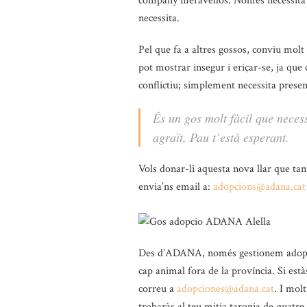
company meravellós. Només necessita u
necessita.
Pel que fa a altres gossos, conviu mol
pot mostrar insegur i eriçar-se, ja que 
conflictiu; simplement necessita prese
És un gos molt fàcil que neces
agraït, Pau t’està esperant.
Vols donar-li aquesta nova llar que ta
envia’ns email a:
adopcions@adana.cat
Des d’ADANA, només gestionem adopcio
cap animal fora de la província. Si està
correu a
adopciones@adana.cat
. I mol
trobaràs al teu mitja taronja de quatre