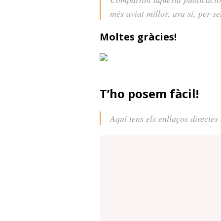
més aviat millor, ara sí, per s
Moltes gràcies!
T’ho posem fàcil!
Aquí tens els enllaços directes