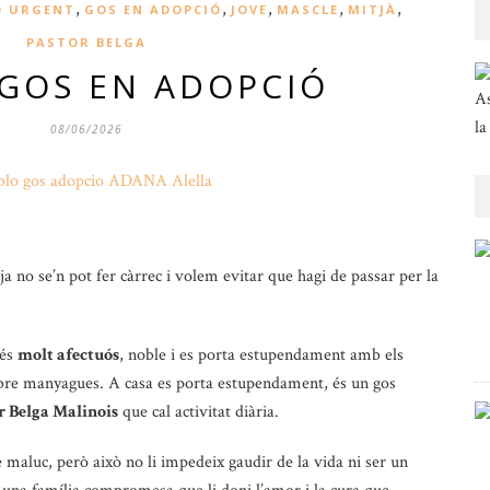
,
,
,
,
,
Ó URGENT
GOS EN ADOPCIÓ
JOVE
MASCLE
MITJÀ
PASTOR BELGA
 GOS EN ADOPCIÓ
As
la
08/06/2026
ja no se’n pot fer càrrec i volem evitar que hagi de passar per la
 és
molt afectuós
, noble i es porta estupendament amb els
ebre manyagues. A casa es porta estupendament, és un gos
r Belga Malinois
que cal activitat diària.
 maluc, però això no li impedeix gaudir de la vida ni ser un