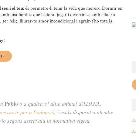
seu i el teu:
és permetre-li tenir la vida que mereix. Dormir en
r amb una família que l’adora, jugar i divertir-se amb ella i/o
 ser feliç, lliurar-te amor incondicional i agrair-t’ho tota la
ny!
Pablo
 en
o a qualsevol altre animal d’ADANA,
ecessaris per a l’adopció
, i estàs disposat a atendre
r-lo segons assenyala la normativa vigent,
A
A