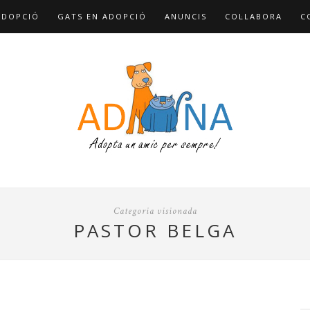
ADOPCIÓ
GATS EN ADOPCIÓ
ANUNCIS
COL·LABORA
C
Categoria visionada
PASTOR BELGA