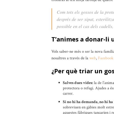
Com tots els gossos de la prot
després de ser xipat, esterilit
possible en el cas dels cadells,
T’animes a donar-li 
Vols saber-ne més o ser la nova famíli
nosaltres a través de la
web
,
Facebook
¿Per què triar un go
Salves dues vides:
la de l’anima
protectora o refugi. Ajudes a és
carrer.
Si no hi ha demanda, no hi ha 
sobreviuen en gàbies molt estrete
aquestes fàbriques tancarien i r