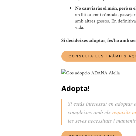
No canviaràs el món, però sí el 
un llit calent i còmoda, passeja
amb altres gossos. En definitiva,
vida.
Si decideixes adoptar, fes’ho amb se
Adopta!
Si estàs interessat en adoptar
compleixes amb els
requisits n
les seves necessitats i manteni