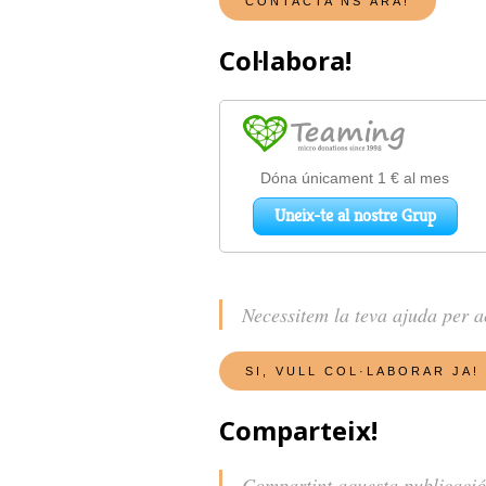
Col·labora!
Necessitem la teva ajuda per 
Comparteix!
Compartint aquesta publicació