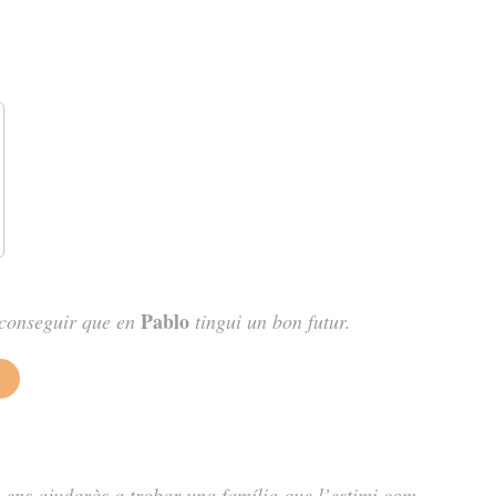
Pablo
aconseguir que en
tingui un bon futur.
 ens ajudaràs a trobar una família que l’estimi com