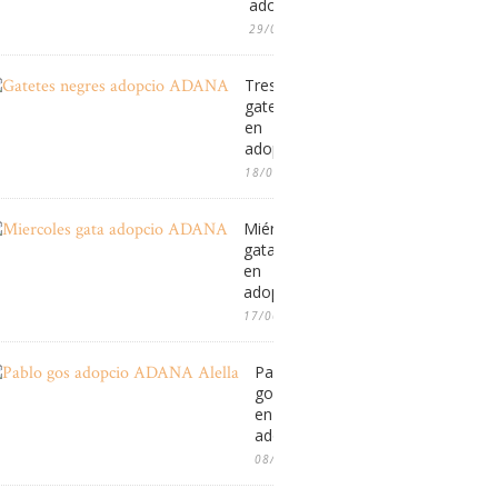
adopció
29/07/2026
Tres
gatetes
en
adopció
18/07/2026
Miércoles,
gata
en
adopció
17/06/2026
Pablo,
gos
en
adopció
08/06/2026