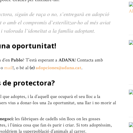
ectora, siguin de raça o no, s’entregarà en adopció
zat o amb el compromís d’esterilitzar-ho al més aviat
 i valorada l’idoneïtat a la família adoptant.
una oportunitat!
a d’en
Pablo
? T’està esperant a
ADANA
! Contacta amb
o
mail
!, o bé al
(e)
adopciones@adana.cat
.
s de protectora?
l que adoptes, i la d’aquell que ocuparà el seu lloc a la
sers vius a donar-los una 2a oportunitat, una llar i no morir al
negoci:
les fàbriques de cadells són llocs on les gosses
s, i l’única cosa que fan és parir i criar. Si tots adoptéssim,
esoldríem la superpoblació d’animals al carrer.