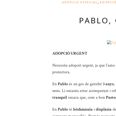
,
ADOPCIO ESPECIAL
ADOPCI
PABLO,
ADOPCIÓ URGENT
Necessita adopció urgent, ja que l’amo 
protectora.
En
Pablo
és un gos de gairebé
3 anys
,
nens. Li encanta estar acompanyat i r
tranquil
encara que, com a bon
Pasto
En
Pablo
té
leishmània
i
displàsia
de