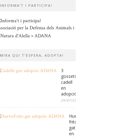
INFORMA’T I PARTICIPA!
sociació per la Defensa dels Animals i
 Natura d'Alella » ADANA
MIRA QUI T’ESPERA, ADOPTA!
3
gossets
cadell
en
adopció
29/07/2026
Huevo
frito,
gat
en