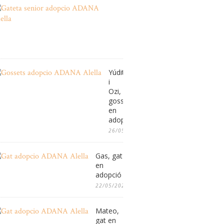
Gateta
sénior
en
adopció
08/06/2026
Yúdit
i
Ozi,
gossos
en
adopció
26/05/2026
Gas, gat
en
adopció
22/05/2026
Mateo,
gat en