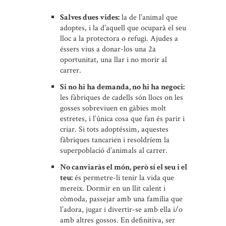
Salves dues vides:
la de l’animal que
adoptes, i la d’aquell que ocuparà el seu
lloc a la protectora o refugi. Ajudes a
éssers vius a donar-los una 2a
oportunitat, una llar i no morir al
carrer.
Si no hi ha demanda, no hi ha negoci:
les fàbriques de cadells són llocs on les
gosses sobreviuen en gàbies molt
estretes, i l’única cosa que fan és parir i
criar. Si tots adoptéssim, aquestes
fàbriques tancarien i resoldríem la
superpoblació d’animals al carrer.
No canviaràs el món, però sí el seu i el
teu:
és permetre-li tenir la vida que
mereix. Dormir en un llit calent i
còmoda, passejar amb una família que
l’adora, jugar i divertir-se amb ella i/o
amb altres gossos. En definitiva, ser