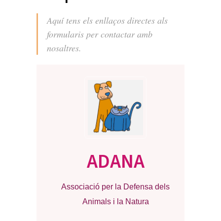
Aquí tens els enllaços directes als
formularis per contactar amb
nosaltres.