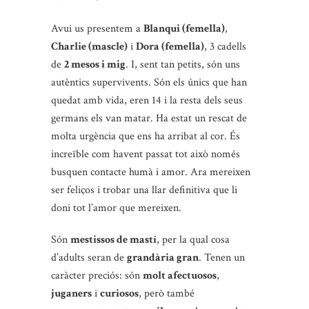
Avui us presentem a
Blanqui (femella)
,
Charlie (mascle)
i
Dora (femella)
, 3 cadells
de
2 mesos i mig
. I, sent tan petits, són uns
autèntics supervivents. Són els únics que han
quedat amb vida, eren 14 i la resta dels seus
germans els van matar. Ha estat un rescat de
molta urgència que ens ha arribat al cor. És
increïble com havent passat tot això només
busquen contacte humà i amor. Ara mereixen
ser feliços i trobar una llar definitiva que li
doni tot l’amor que mereixen.
Són
mestissos de mastí
, per la qual cosa
d’adults seran de
grandària gran
. Tenen un
caràcter preciós: són
molt afectuosos
,
juganers
i
curiosos
, però també