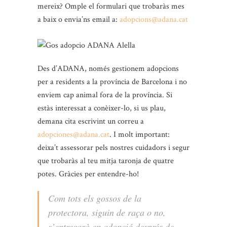
mereix? Omple el formulari que trobaràs mes
a baix o envia’ns email a:
adopcions@adana.cat
Des d’ADANA, només gestionem adopcions
per a residents a la província de Barcelona i no
enviem cap animal fora de la província. Si
estàs interessat a conèixer-lo, si us plau,
demana cita escrivint un correu a
adopciones@adana.cat
. I molt important:
deixa’t assessorar pels nostres cuidadors i segur
que trobaràs al teu mitja taronja de quatre
potes. Gràcies per entendre-ho!
Com tots els gossos de la
protectora, siguin de raça o no,
s’entregarà en adopció després de