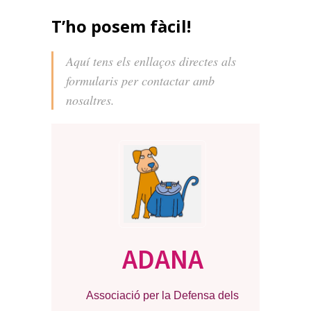
T’ho posem fàcil!
Aquí tens els enllaços directes als
formularis per contactar amb
nosaltres.