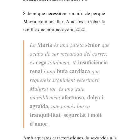
Sabem que necessitem un miracle perquè
Maria
trobi una llar. Ajuda’ns a trobar la
família que tant necessita. 🙏🙏
Maria
sènior
La
és una gateta
que
acaba de ser rescatada del carrer,
cega
insuficiència
és
totalment, té
renal
bufa cardíaca
i una
que
requereix seguiment veterinari.
Malgrat tot, és una gata
afectuosa, dolça i
increïblement
agraïda
, que només busca
tranquil·litat
seguretat i molt
,
d’amor
.
Amb aquestes característiques, la seva vida a la