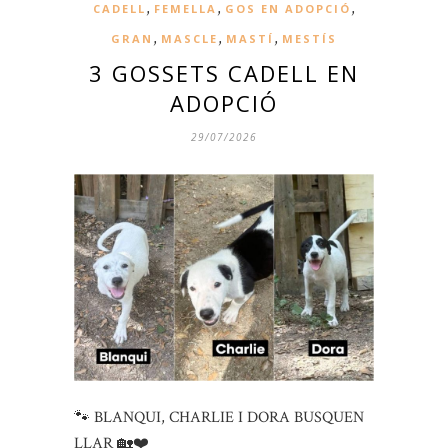
,
,
,
CADELL
FEMELLA
GOS EN ADOPCIÓ
,
,
,
GRAN
MASCLE
MASTÍ
MESTÍS
3 GOSSETS CADELL EN
ADOPCIÓ
29/07/2026
🐾 BLANQUI, CHARLIE I DORA BUSQUEN
LLAR 🏡❤️