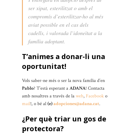
ser xipat, esterilitzat o amb el
compromís d’esterilitzar-ho al més
aviat possible en el cas dels
cadells, i valorada l’idoneïtat a la
família adoptant.
T’animes a donar-li una
oportunitat!
Vols saber-ne més o ser la nova família d’en
Pablo
? T’està esperant a
ADANA
! Contacta
amb nosaltres a través de la
web
,
Facebook
o
mail
!, o bé al
(e)
adopciones@adana.cat
.
¿Per què triar un gos de
protectora?