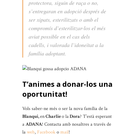
protectora, siguin de raça o no,
s’entregaran en adopció després de
ser xipats, esterilitzats o amb el
compromís d’esterilitzar-los el més
aviat possible en el cas dels
cadells, i valorada l’idoneïtat a la
família adoptant.
T’animes a donar-los una
oportunitat!
Vols saber-ne més o ser la nova família de la
Blanqui,
en
Charlie
o la
Dora
? T’està esperant
a
ADANA
! Contacta amb nosaltres a través de
la
web
,
Facebook
o
mail
!