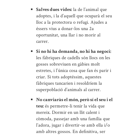
Salves dues vides:
la de l’animal que
adoptes, i la d’aquell que ocuparà el seu
lloc a la protectora o refugi. Ajudes a
éssers vius a donar-los una 2a
oportunitat, una llar i no morir al
carrer.
Si no hi ha demanda, no hi ha negoci:
les fàbriques de cadells són llocs on les
gosses sobreviuen en gàbies molt
estretes, i l’única cosa que fan és parir i
criar. Si tots adoptéssim, aquestes
fàbriques tancarien i resoldríem la
superpoblació d’animals al carrer.
No canviaràs el món, però sí el seu i el
teu:
és permetre-li tenir la vida que
mereix. Dormir en un llit calent i
còmoda, passejar amb una família que
l’adora, jugar i divertir-se amb ella i/o
amb altres gossos. En definitiva, ser