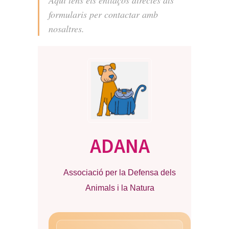
Aquí tens els enllaços directes als
formularis per contactar amb
nosaltres.