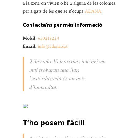
a la zona on vivien o bé a alguna de les colònies
per a gats de les que se n’ocupa
ADANA
.
Contacta’ns per més informació:
Mòbil
:
630218224
Email:
info@adana.cat
9 de cada 10 mascotes que neixen,
mai trobaran una llar,
l’esterilització és un acte
d’humanitat.
T’ho posem fàcil!