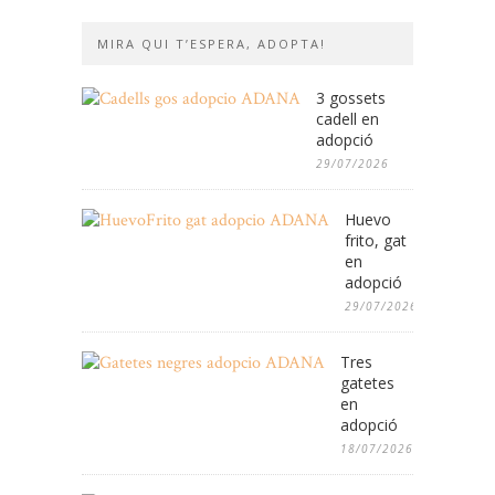
MIRA QUI T’ESPERA, ADOPTA!
3 gossets
cadell en
adopció
29/07/2026
Huevo
frito, gat
en
adopció
29/07/2026
Tres
gatetes
en
adopció
18/07/2026