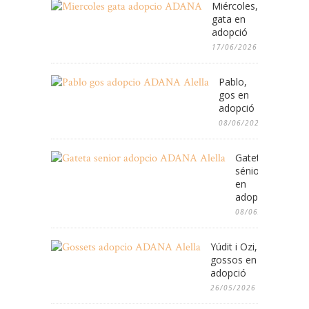
Miércoles,
gata en
adopció
17/06/2026
Pablo,
gos en
adopció
08/06/2026
Gateta
sénior
en
adopció
08/06/2026
Yúdit i Ozi,
gossos en
adopció
26/05/2026