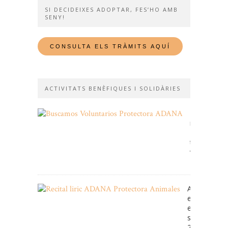
SI DECIDEIXES ADOPTAR, FES’HO AMB
SENY!
ACTIVITATS BENÈFIQUES I SOLIDÀRIES
Et
necessitem
Fes-
te
voluntari!
11/01/2026
ADANA cele
enguany
el
seu
25e