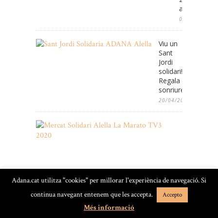
aniversari
08/05/2025
Viu un
Sant
Jordi
solidari!
Regala
sonriures!
20/04/2022
Mercat
Solidari
de
2es
Oportunita
de
Adana.cat utilitza "cookies" per millorar l'experiència de navegació. Si
Nadal
amb
continua navegant entenem que les accepta.
Accepto
la
Més informació
Marató
de