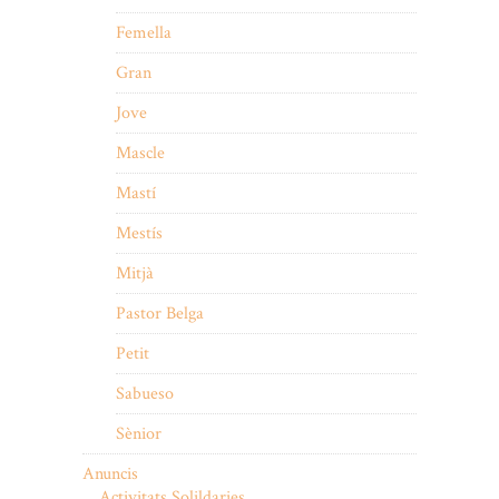
Femella
Gran
Jove
Mascle
Mastí
Mestís
Mitjà
Pastor Belga
Petit
Sabueso
Sènior
Anuncis
Activitats Solildaries