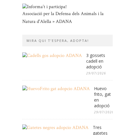
Associació per la Defensa dels Animals i la
Natura d'Alella » ADANA
MIRA QUI T’ESPERA, ADOPTA!
3 gossets
cadell en
adopció
29/07/2026
Huevo
frito, gat
en
adopció
29/07/2026
Tres
gatetes