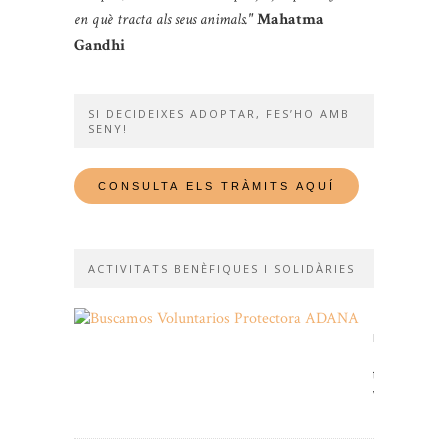
en què tracta als seus animals."
Mahatma
Gandhi
SI DECIDEIXES ADOPTAR, FES’HO AMB
SENY!
ACTIVITATS BENÈFIQUES I SOLIDÀRIES
Et
necessitem
Fes-
te
voluntari!
11/01/2026