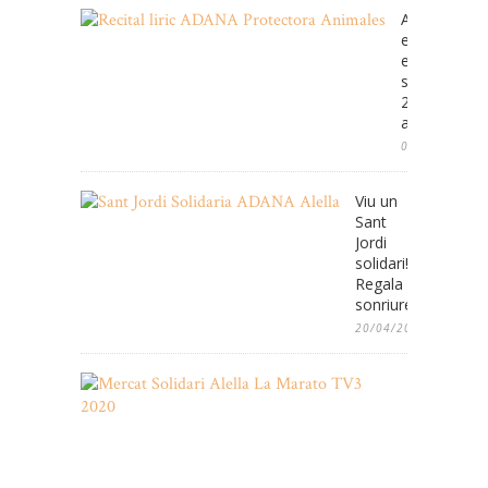
ADANA cele
enguany
el
seu
25e
aniversari
08/05/2025
Viu un
Sant
Jordi
solidari!
Regala
sonriures!
20/04/2022
Mercat
Solidari
de
2es
Oportunita
de