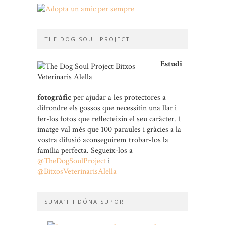
THE DOG SOUL PROJECT
Estudi
fotogràfic
per ajudar a les protectores a
difrondre els gossos que necessitin una llar i
fer-los fotos que reflecteixin el seu caràcter. 1
imatge val més que 100 paraules i gràcies a la
vostra difusió aconseguirem trobar-los la
família perfecta. Segueix-los a
@TheDogSoulProject
i
@BitxosVeterinarisAlella
SUMA’T I DÓNA SUPORT