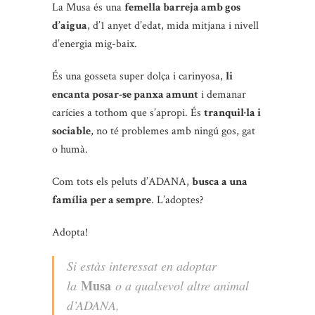
La Musa és una
femella barreja amb gos
d’aigua
, d’1 anyet d’edat, mida mitjana i nivell
d’energia mig-baix.
És una gosseta super dolça i carinyosa,
li
encanta posar-se panxa amunt
i demanar
carícies a tothom que s’apropi. És
tranquil·la i
sociable
, no té problemes amb ningú gos, gat
o humà.
Com tots els peluts d’ADANA,
busca a una
família per a sempre
. L’adoptes?
Adopta!
Si estàs interessat en adoptar
Musa
la
o a qualsevol altre animal
d’ADANA,