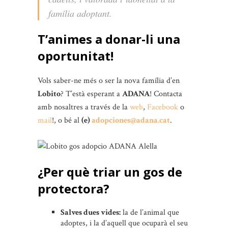
família adoptant.
T’animes a donar-li una
oportunitat!
Vols saber-ne més o ser la nova família d’en
Lobito
? T’està esperant a
ADANA
! Contacta
amb nosaltres a través de la
web
,
Facebook
o
mail
!, o bé al
(e)
adopciones@adana.cat
.
¿Per què triar un gos de
protectora?
Salves dues vides:
la de l’animal que
adoptes, i la d’aquell que ocuparà el seu