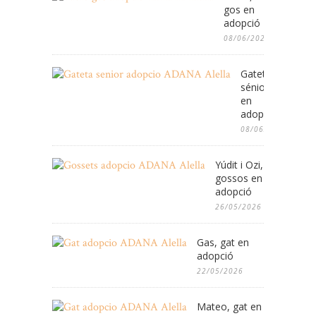
gos en
adopció
08/06/2026
Gateta
sénior
en
adopció
08/06/2026
Yúdit i Ozi,
gossos en
adopció
26/05/2026
Gas, gat en
adopció
22/05/2026
Mateo, gat en