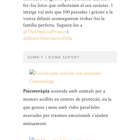
fer-los fotos que reflecteixin el seu caràcter. 1
imatge val més que 100 paraules i gràcies a la
vostra difusió aconseguirem trobar-los la
família perfecta. Segueix-los a
@TheDogSoulProject
i
@BitxosVeterinarisAlella
SUMA’T I DÓNA SUPORT
Psicoteràpia
assistida amb animals per a
menors acollits en centres de protecció, en la
que gossos i nens amb vides paral·leles
marcades per traumes emocionals s'ajuden
mútuament.