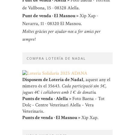
Punt de venda · Alella »
Foto Baena · Torrent
de Vallbona, 15 · 08328 Alella.
Punt de venda · El Masnou »
Xip Xap ·
Navarra, 11 · 08320 El Masnou.
Moltes gràcies per ajudar-nos a fer amics per
sempre!
COMPRA LOTERÍA DE NADAL
Disposem de Loteria de Nadal
, aquest any el
número és el 35643.
Cada participació són 5 €,
jugues 4 € i col·labores amb 1 € de donatiu.
Punts de venda · Alella »
Foto Baena - Tot
Dolç - Centre Veterinari Alella - Vera
Veterinaris.
Punts de venda · El Masnou »
Xip Xap.