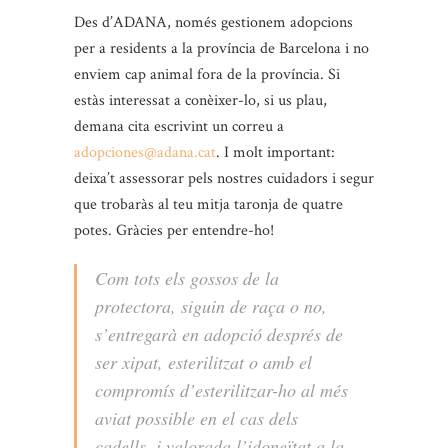
Des d’ADANA, només gestionem adopcions
per a residents a la província de Barcelona i no
enviem cap animal fora de la província. Si
estàs interessat a conèixer-lo, si us plau,
demana cita escrivint un correu a
adopciones@adana.cat
. I molt important:
deixa’t assessorar pels nostres cuidadors i segur
que trobaràs al teu mitja taronja de quatre
potes. Gràcies per entendre-ho!
Com tots els gossos de la
protectora, siguin de raça o no,
s’entregarà en adopció després de
ser xipat, esterilitzat o amb el
compromís d’esterilitzar-ho al més
aviat possible en el cas dels
cadells, i valorada l’idoneïtat a la