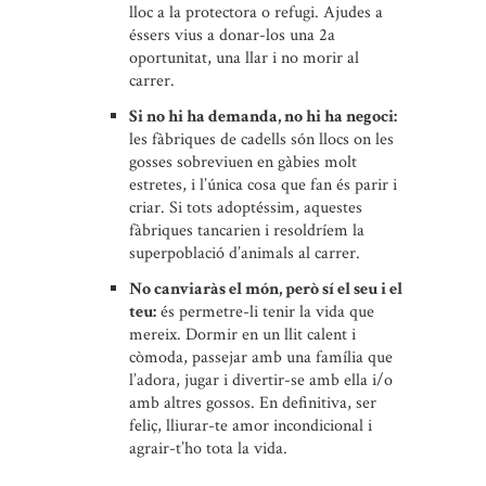
lloc a la protectora o refugi. Ajudes a
éssers vius a donar-los una 2a
oportunitat, una llar i no morir al
carrer.
Si no hi ha demanda, no hi ha negoci:
les fàbriques de cadells són llocs on les
gosses sobreviuen en gàbies molt
estretes, i l’única cosa que fan és parir i
criar. Si tots adoptéssim, aquestes
fàbriques tancarien i resoldríem la
superpoblació d’animals al carrer.
No canviaràs el món, però sí el seu i el
teu:
és permetre-li tenir la vida que
mereix. Dormir en un llit calent i
còmoda, passejar amb una família que
l’adora, jugar i divertir-se amb ella i/o
amb altres gossos. En definitiva, ser
feliç, lliurar-te amor incondicional i
agrair-t’ho tota la vida.