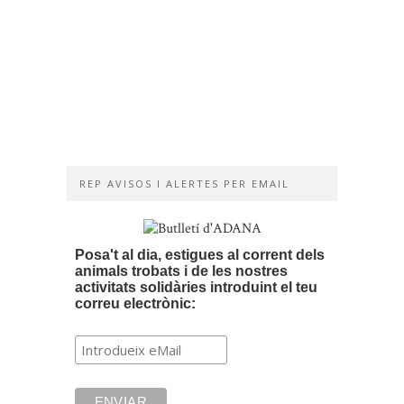
Jordi,
un
gest
d’amor
i
de
solidaritat
16/04/2019
REP AVISOS I ALERTES PER EMAIL
Posa't al dia, estigues al corrent dels
animals trobats i de les nostres
activitats solidàries introduint el teu
correu electrònic: