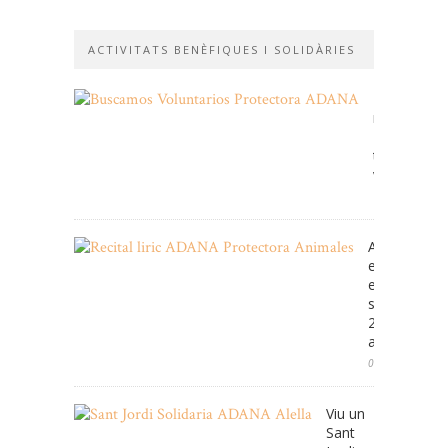
ACTIVITATS BENÈFIQUES I SOLIDÀRIES
Et
necessitem
Fes-
te
voluntari!
11/01/2026
ADANA cele
enguany
el
seu
25e
aniversari
08/05/2025
Viu un
Sant