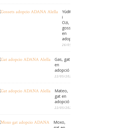
Yúdit
i
Ozi,
gossos
en
adopció
26/05/2026
Gas, gat
en
adopció
22/05/2026
Mateo,
gat en
adopció
22/05/2026
Moxo,
gat en