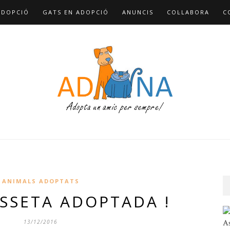
ADOPCIÓ
GATS EN ADOPCIÓ
ANUNCIS
COL·LABORA
C
ANIMALS ADOPTATS
SSETA ADOPTADA !
As
13/12/2016