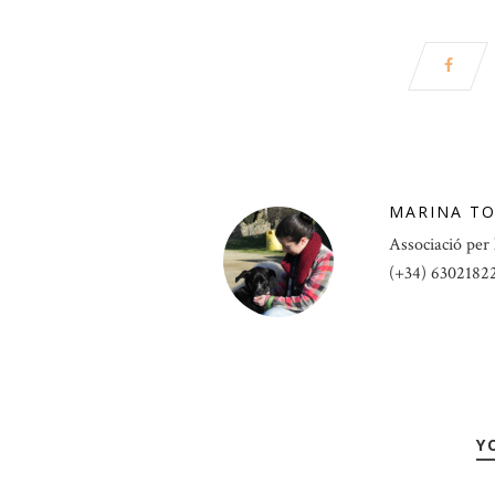
MARINA T
Associació per 
(+34) 6302182
Y