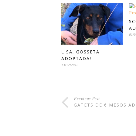
SC
AD
01/0
LISA, GOSSETA
ADOPTADA!
13/12/2016
Previous Post
GATETS DE 6 MESOS AD