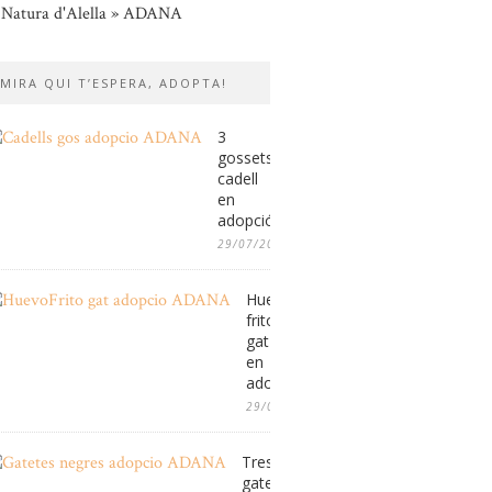
 Natura d'Alella » ADANA
MIRA QUI T’ESPERA, ADOPTA!
3
gossets
cadell
en
adopció
29/07/2026
Huevo
frito,
gat
en
adopció
29/07/2026
Tres
gatetes