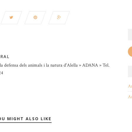
ORAL
la defensa dels animals i la natura d'Alella » ADANA » Tel.
24
A
A
OU MIGHT ALSO LIKE