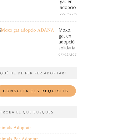
gat en
adopció
22/05/2026
Moxo,
gat en
adopció
solidaria
07/05/2026
QUÈ HE DE FER PER ADOPTAR?
TROBA EL QUE BUSQUES
nimals Adoptats
nimals Per Adoptar