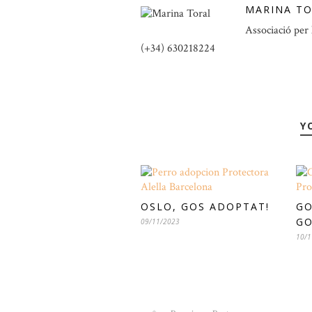
MARINA T
Associació per 
(+34) 630218224
Y
OSLO, GOS ADOPTAT!
GO
GO
09/11/2023
10/1