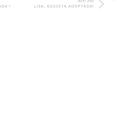
Next Post
DA !
LISA, GOSSETA ADOPTADA!