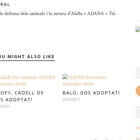
ORAL
la defensa dels animals i la natura d'Alella » ADANA » Tel.
OU MIGHT ALSO LIKE
OFY, CADELL DE
BALÚ, GOS ADOPTAT!
S ADOPTAT!
23/03/2017
1/2021
A
A