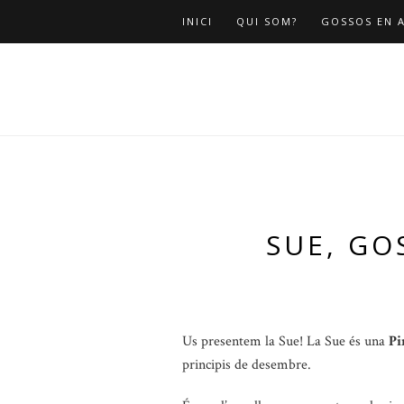
INICI
QUI SOM?
GOSSOS EN 
SUE, GO
Us presentem la Sue! La Sue és una
Pi
principis de desembre.