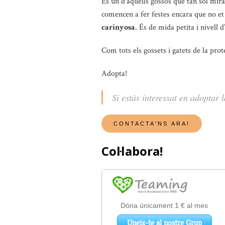
És un d’aquells gossos que tan sol mira
comencen a fer festes encara que no et
carinyosa
. És de mida petita i nivell d
Com tots els gossets i gatets de la pro
Adopta!
Si estàs interessat en adoptar 
Col·labora!