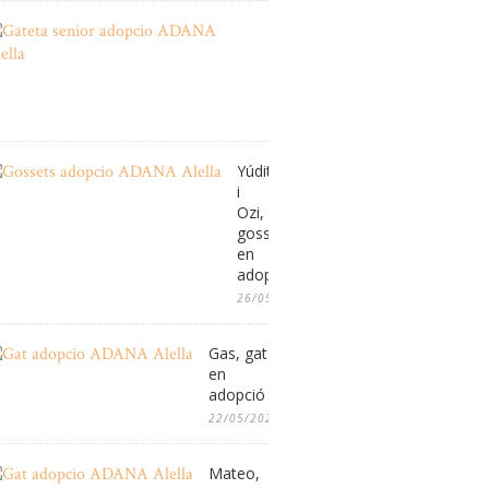
Gateta
sénior
en
adopció
08/06/2026
Yúdit
i
Ozi,
gossos
en
adopció
26/05/2026
Gas, gat
en
adopció
22/05/2026
Mateo,