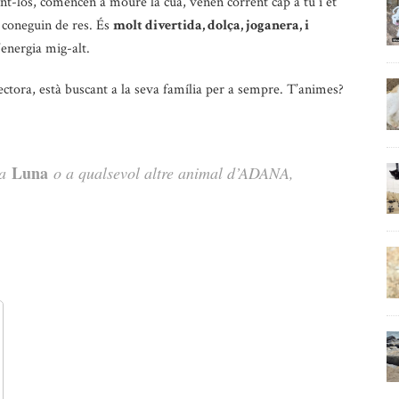
nt-los, comencen a moure la cua, vénen corrent cap a tu i et
 coneguin de res. És
molt divertida, dolça, joganera, i
’energia mig-alt.
tectora, està buscant a la seva família per a sempre. T’animes?
Luna
la
o a qualsevol altre animal d’ADANA,