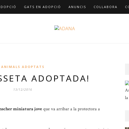
ADOPCIÓ
GATS EN ADOPCIÓ
ANUNCIS
COL·LABORA
C
ANIMALS ADOPTATS
SSETA ADOPTADA!
As
13/12/2016
la
nscher miniatura jove
que va arribar a la protectora a