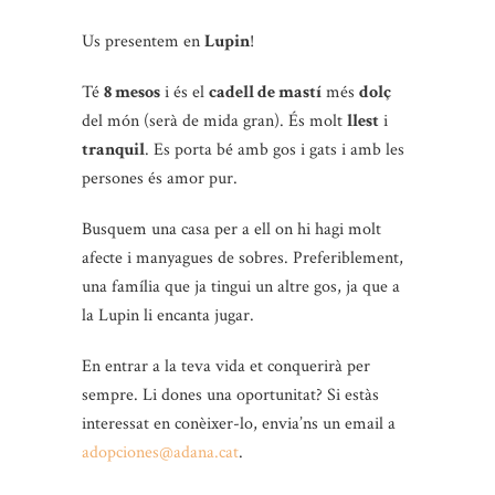
Us presentem en
Lupin
!
Té
8 mesos
i és el
cadell de mastí
més
dolç
del món (serà de mida gran). És molt
llest
i
tranquil
. Es porta bé amb gos i gats i amb les
persones és amor pur.
Busquem una casa per a ell on hi hagi molt
afecte i manyagues de sobres. Preferiblement,
una família que ja tingui un altre gos, ja que a
la Lupin li encanta jugar.
En entrar a la teva vida et conquerirà per
sempre. Li dones una oportunitat? Si estàs
interessat en conèixer-lo, envia’ns un email a
adopciones@adana.cat
.