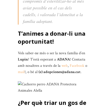
compromís d’esterilitzar-ho al més
aviat possible en el cas dels
cadells, i valorada l’idoneïtat a la
família adoptant.
T’animes a donar-li una
oportunitat!
Vols saber-ne més o ser la nova família d’en
Lupin
? T’està esperant a
ADANA
! Contacta
amb nosaltres a través de la
web
,
Facebook
o
mail
!, o bé al
(e) adopciones@adana.cat
.
¿Per què triar un gos de