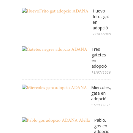
Huevo
frito, gat
en
adopció
29/07/2026
Tres
gatetes
en
adopció
18/07/2026
Miércoles,
gata en
adopció
17/06/2026
Pablo,
gos en
adopció