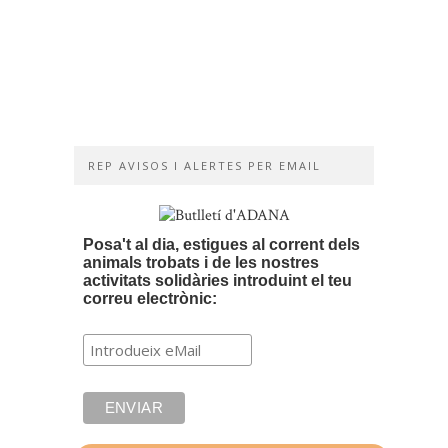
gest
d’amor
i
de
solidaritat
16/04/2019
REP AVISOS I ALERTES PER EMAIL
Posa't al dia, estigues al corrent dels
animals trobats i de les nostres
activitats solidàries introduint el teu
correu electrònic: