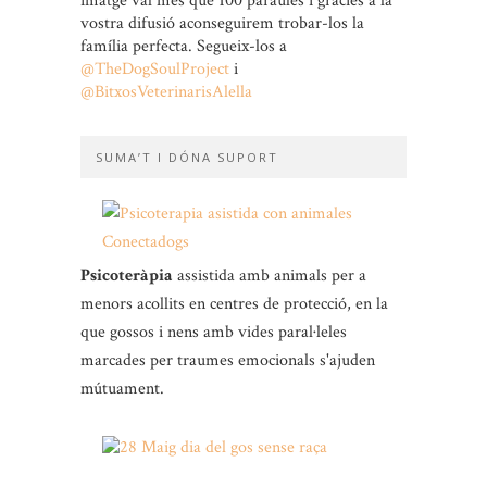
imatge val més que 100 paraules i gràcies a la
vostra difusió aconseguirem trobar-los la
família perfecta. Segueix-los a
@TheDogSoulProject
i
@BitxosVeterinarisAlella
SUMA’T I DÓNA SUPORT
Psicoteràpia
assistida amb animals per a
menors acollits en centres de protecció, en la
que gossos i nens amb vides paral·leles
marcades per traumes emocionals s'ajuden
mútuament.