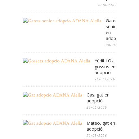
08/06/2026
Gateta
sénior
en
adopció
08/06/2026
Yúdit i Ozi,
gossos en
adopció
26/05/2026
Gas, gat en
adopció
22/05/2026
Mateo, gat en
adopció
22/05/2026