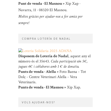
Punt de venda · El Masnou »
Xip Xap ·
Navarra, 11 · 08320 El Masnou.
Moltes gràcies per ajudar-nos a fer amics per
sempre!
COMPRA LOTERÍA DE NADAL
Disposem de Loteria de Nadal
, aquest any el
número és el 35643.
Cada participació són 5 €,
jugues 4 € i col·labores amb 1 € de donatiu.
Punts de venda · Alella »
Foto Baena - Tot
Dolç - Centre Veterinari Alella - Vera
Veterinaris.
Punts de venda · El Masnou »
Xip Xap.
VOLS AJUDAR-NOS?