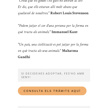
"Creus que els gossos i els gats no aniran al cel?
Et dic, que ells estaran allí molt abans que
qualsevol de nosaltres."
Robert Louis Stevenson
"Podem jutjar el cor d'una persona per la forma en
què tracta als animals."
Immanuel Kant
"Un país, una civilització es pot jutjar per la forma
en què tracta als seus animals."
Mahatma
Gandhi
SI DECIDEIXES ADOPTAR, FES’HO AMB
SENY!