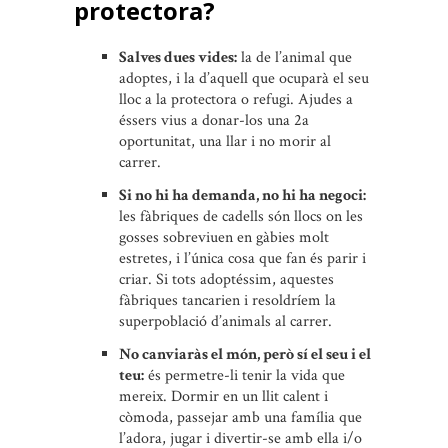
protectora?
Salves dues vides:
la de l’animal que
adoptes, i la d’aquell que ocuparà el seu
lloc a la protectora o refugi. Ajudes a
éssers vius a donar-los una 2a
oportunitat, una llar i no morir al
carrer.
Si no hi ha demanda, no hi ha negoci:
les fàbriques de cadells són llocs on les
gosses sobreviuen en gàbies molt
estretes, i l’única cosa que fan és parir i
criar. Si tots adoptéssim, aquestes
fàbriques tancarien i resoldríem la
superpoblació d’animals al carrer.
No canviaràs el món, però sí el seu i el
teu:
és permetre-li tenir la vida que
mereix. Dormir en un llit calent i
còmoda, passejar amb una família que
l’adora, jugar i divertir-se amb ella i/o