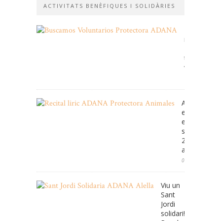
ACTIVITATS BENÈFIQUES I SOLIDÀRIES
Et
necessitem
Fes-
te
voluntari!
11/01/2026
ADANA cele
enguany
el
seu
25e
aniversari
08/05/2025
Viu un
Sant
Jordi
solidari!