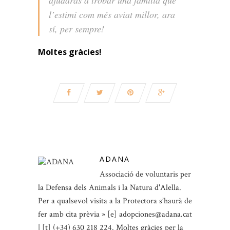
ajudaràs a trobar una família que
l’estimi com més aviat millor, ara
sí, per sempre!
Moltes gràcies!
ADANA
Associació de voluntaris per
la Defensa dels Animals i la Natura d'Alella.
Per a qualsevol visita a la Protectora s’haurà de
fer amb cita prèvia » [e] adopciones@adana.cat
| [t] (+34) 630 218 224. Moltes gràcies per la