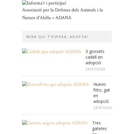
Associació per la Defensa dels Animals i la
Natura d'Alella » ADANA
MIRA QUI T’ESPERA, ADOPTA!
3 gossets
cadell en
adopció
29/07/2026
Huevo
frito, gat
en
adopció
29/07/2026
Tres
gatetes