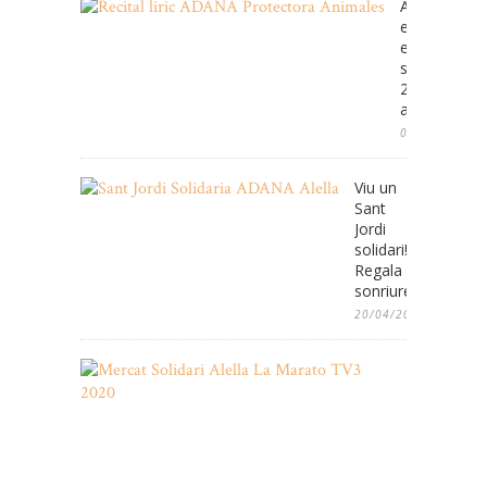
ADANA cele
enguany
el
seu
25e
aniversari
08/05/2025
Viu un
Sant
Jordi
solidari!
Regala
sonriures!
20/04/2022
Mercat
Solidari
de
2es
Oportunita
de