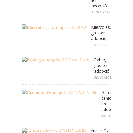
en
adopció
18/07/2026
Miércoles,
gata en
adopció
17/06/2026
Pablo,
gos en
adopció
08/06/2026
Gateta
sénior
en
adopció
08/06/2026
Yúdit i Ozi,