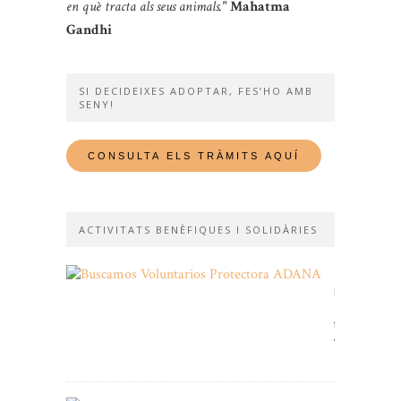
en què tracta als seus animals."
Mahatma
Gandhi
SI DECIDEIXES ADOPTAR, FES’HO AMB
SENY!
ACTIVITATS BENÈFIQUES I SOLIDÀRIES
Et
necessitem
Fes-
te
voluntari!
11/01/2026