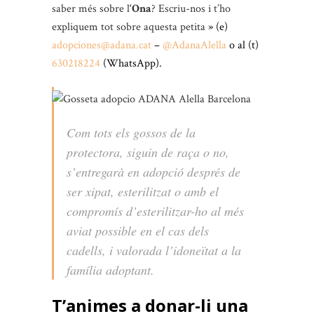
saber més sobre l
‘Ona
? Escriu-nos i t’ho
expliquem tot sobre aquesta petita
» (e)
adopciones@adana.cat
–
@AdanaAlella
o al (t)
630218224
(WhatsApp).
Com tots els gossos de la
protectora, siguin de raça o no,
s’entregarà en adopció després de
ser xipat, esterilitzat o amb el
compromís d’esterilitzar-ho al més
aviat possible en el cas dels
cadells, i valorada l’idoneïtat a la
família adoptant.
T’animes a donar-li una