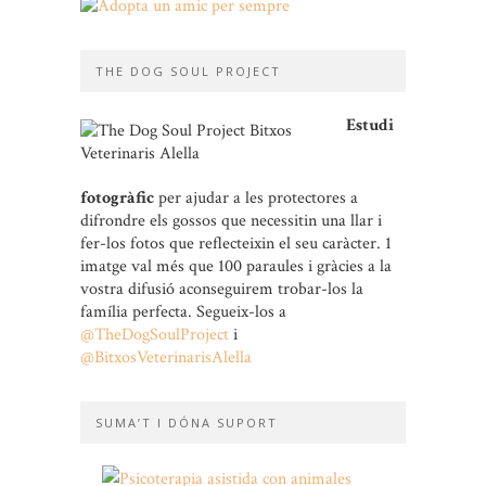
THE DOG SOUL PROJECT
Estudi
fotogràfic
per ajudar a les protectores a
difrondre els gossos que necessitin una llar i
fer-los fotos que reflecteixin el seu caràcter. 1
imatge val més que 100 paraules i gràcies a la
vostra difusió aconseguirem trobar-los la
família perfecta. Segueix-los a
@TheDogSoulProject
i
@BitxosVeterinarisAlella
SUMA’T I DÓNA SUPORT