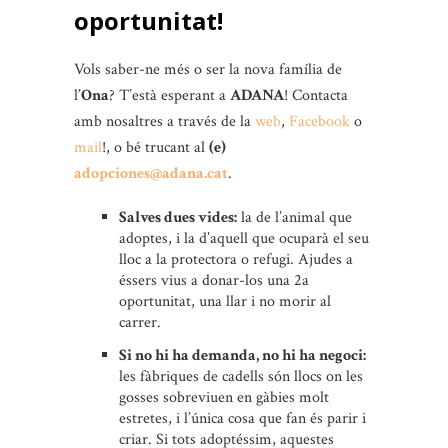
oportunitat!
Vols saber-ne més o ser la nova família de
l’
Ona
? T’està esperant a
ADANA
! Contacta
amb nosaltres a través de la
web
,
Facebook
o
mail
!, o bé trucant al
(e)
adopciones@adana.cat
.
Salves dues vides:
la de l’animal que
adoptes, i la d’aquell que ocuparà el seu
lloc a la protectora o refugi. Ajudes a
éssers vius a donar-los una 2a
oportunitat, una llar i no morir al
carrer.
Si no hi ha demanda, no hi ha negoci:
les fàbriques de cadells són llocs on les
gosses sobreviuen en gàbies molt
estretes, i l’única cosa que fan és parir i
criar. Si tots adoptéssim, aquestes