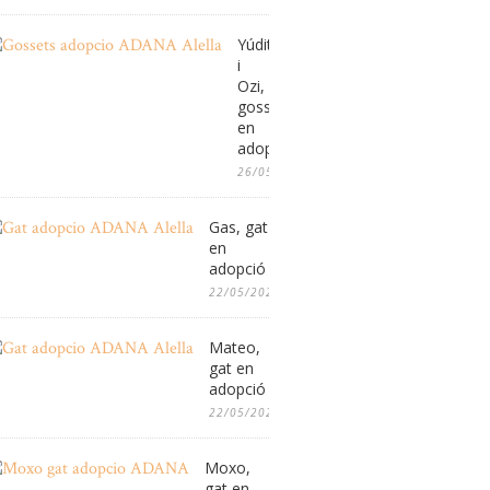
Yúdit
i
Ozi,
gossos
en
adopció
26/05/2026
Gas, gat
en
adopció
22/05/2026
Mateo,
gat en
adopció
22/05/2026
Moxo,
gat en