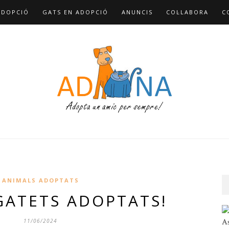
ADOPCIÓ
GATS EN ADOPCIÓ
ANUNCIS
COL·LABORA
C
ANIMALS ADOPTATS
GATETS ADOPTATS!
As
11/06/2024