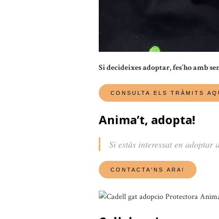
Si decideixes adoptar, fes’ho amb se
Anima’t, adopta!
Si estàs interessat en adoptar