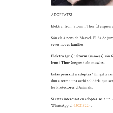
ADOPTATS!
Elektra, Iron, Storm i Thor (d’esquerra
Són els 4 nens de Marvel. El 24 de jun
seves noves famílies.
Elektra
(gris) i
Storm
(siamesa) són f
Iron
i
Thor
(negres) són mascles.
Estàs pensant a adoptar?
Un gat a cas
duu a terme una acció solidària que ser
les Protectores d’Animals.
Si estàs interessat en adoptar-ne a un, 
WhatsApp al
630218224
.