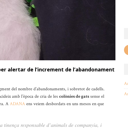
er alertar de l’increment de l’abandonament
A
ugment del nombre d’abandonaments, i sobretot de cadells.
A
incideix amb l’època de cria de les
colònies de gats
sense el
ora. A
ADANA
ens veiem desbordats en uns mesos en que
la tinença responsable d’animals de companyia, i