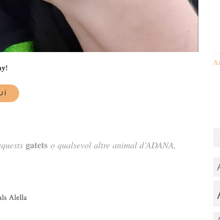
A
ny!
gatets
 aquests
o qualsevol altre animal d’ADANA,