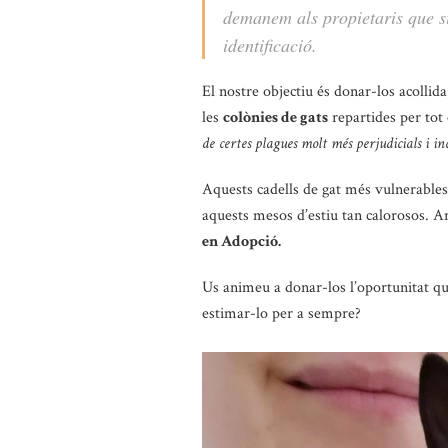
demanem als propietaris que si
identificació.
El nostre objectiu és donar-los acollida,
les
colònies de gats
repartides per tot
de certes plagues molt més perjudicials i inc
Aquests cadells de gat més vulnerables,
aquests mesos d’estiu tan calorosos. 
en Adopció.
Us animeu a donar-los l’oportunitat q
estimar-lo per a sempre?