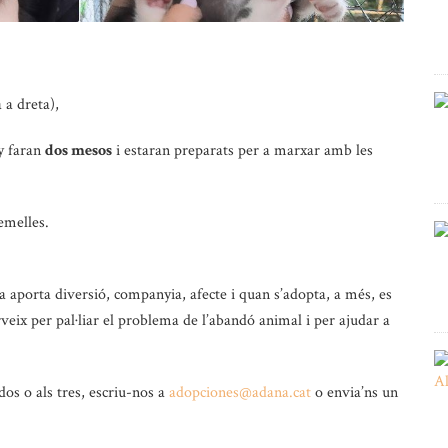
 a dreta),
y faran
dos mesos
i estaran preparats per a marxar amb les
emelles.
a aporta diversió, companyia, afecte i quan s’adopta, a més, es
veix per pal·liar el problema de l’abandó animal i per ajudar a
dos o als tres, escriu-nos a
adopciones@adana.cat
o envia’ns un