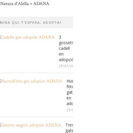
 Natura d'Alella » ADANA
MIRA QUI T’ESPERA, ADOPTA!
3
gossets
cadell
en
adopció
29/07/2026
Huevo
frito,
gat
en
adopció
29/07/2026
Tres
gatetes