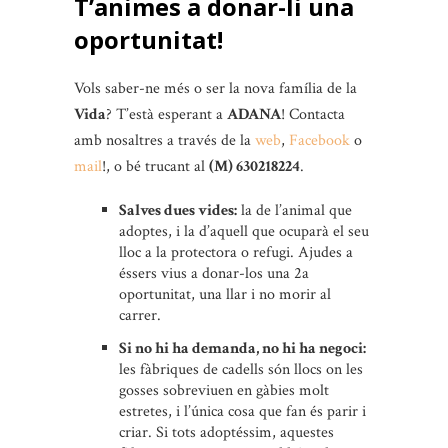
T’animes a donar-li una
oportunitat!
Vols saber-ne més o ser la nova família de la
Vida
? T’està esperant a
ADANA
! Contacta
amb nosaltres a través de la
web
,
Facebook
o
mail
!, o bé trucant al
(M) 630218224
.
Salves dues vides:
la de l’animal que
adoptes, i la d’aquell que ocuparà el seu
lloc a la protectora o refugi. Ajudes a
éssers vius a donar-los una 2a
oportunitat, una llar i no morir al
carrer.
Si no hi ha demanda, no hi ha negoci:
les fàbriques de cadells són llocs on les
gosses sobreviuen en gàbies molt
estretes, i l’única cosa que fan és parir i
criar. Si tots adoptéssim, aquestes