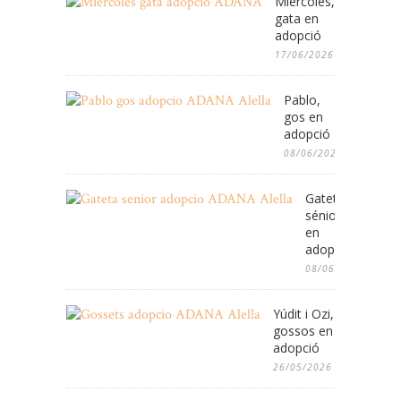
Miércoles,
gata en
adopció
17/06/2026
Pablo,
gos en
adopció
08/06/2026
Gateta
sénior
en
adopció
08/06/2026
Yúdit i Ozi,
gossos en
adopció
26/05/2026