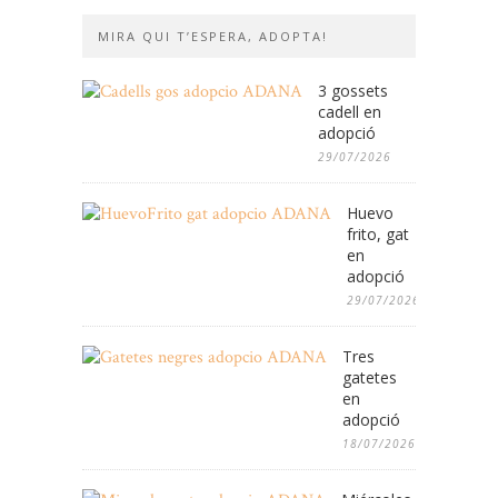
MIRA QUI T’ESPERA, ADOPTA!
3 gossets
cadell en
adopció
29/07/2026
Huevo
frito, gat
en
adopció
29/07/2026
Tres
gatetes
en
adopció
18/07/2026