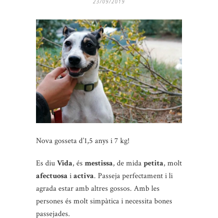
23/09/2019
Nova gosseta d’1,5 anys i 7 kg!
Es diu
Vida
, és
mestissa
, de mida
petita
, molt
afectuosa
i
activa
. Passeja perfectament i li
agrada estar amb altres gossos. Amb les
persones és molt simpàtica i necessita bones
passejades.