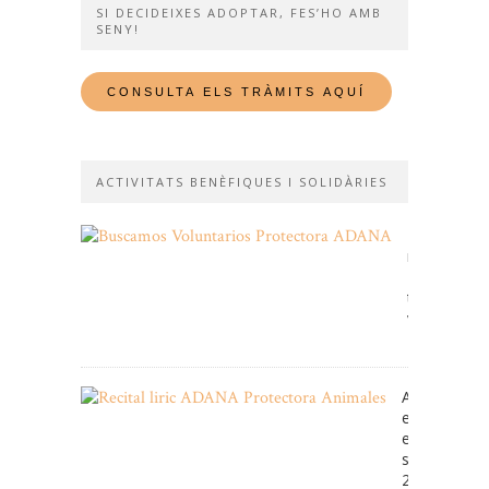
SI DECIDEIXES ADOPTAR, FES’HO AMB
SENY!
ACTIVITATS BENÈFIQUES I SOLIDÀRIES
Et
necessitem
Fes-
te
voluntari!
11/01/2026
ADANA cele
enguany
el
seu
25e