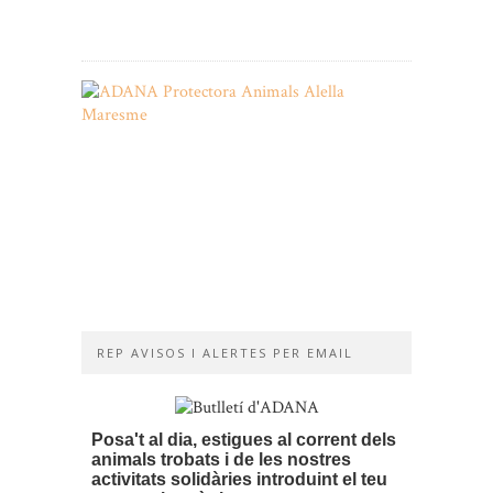
TV3
15/12/2020
Per
Sant
Jordi,
un
gest
d’amor
i
de
solidaritat
16/04/2019
REP AVISOS I ALERTES PER EMAIL
Posa't al dia, estigues al corrent dels
animals trobats i de les nostres
activitats solidàries introduint el teu