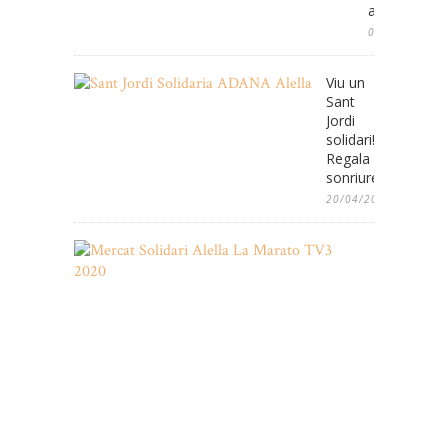
aniversari
08/05/2025
Viu un
Sant
Jordi
solidari!
Regala
sonriures!
20/04/2022
Mercat
Solidari
de
2es
Oportunita
de
Nadal
amb
la
Marató
de