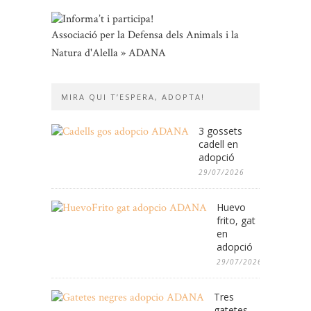
Associació per la Defensa dels Animals i la
Natura d'Alella » ADANA
MIRA QUI T’ESPERA, ADOPTA!
3 gossets
cadell en
adopció
29/07/2026
Huevo
frito, gat
en
adopció
29/07/2026
Tres
gatetes