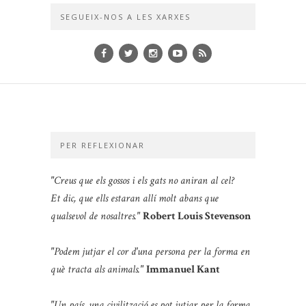
SEGUEIX-NOS A LES XARXES
PER REFLEXIONAR
"Creus que els gossos i els gats no aniran al cel?
Et dic, que ells estaran allí molt abans que
qualsevol de nosaltres."
Robert Louis Stevenson
"Podem jutjar el cor d'una persona per la forma en
què tracta als animals."
Immanuel Kant
"Un país, una civilització es pot jutjar per la forma