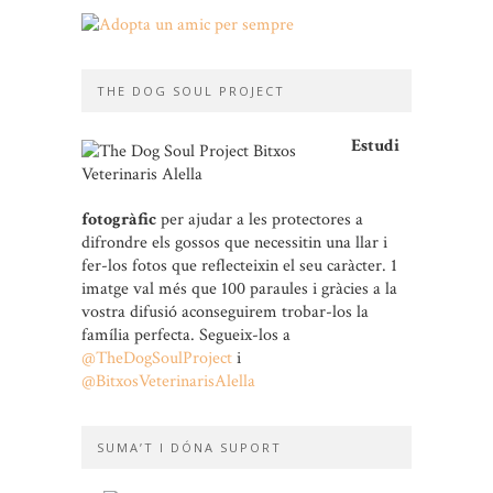
THE DOG SOUL PROJECT
Estudi
fotogràfic
per ajudar a les protectores a
difrondre els gossos que necessitin una llar i
fer-los fotos que reflecteixin el seu caràcter. 1
imatge val més que 100 paraules i gràcies a la
vostra difusió aconseguirem trobar-los la
família perfecta. Segueix-los a
@TheDogSoulProject
i
@BitxosVeterinarisAlella
SUMA’T I DÓNA SUPORT