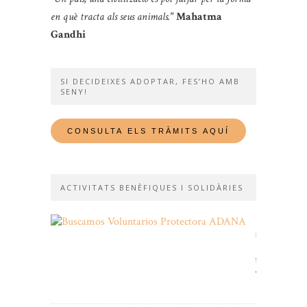
en què tracta als seus animals."
Mahatma
Gandhi
SI DECIDEIXES ADOPTAR, FES’HO AMB
SENY!
ACTIVITATS BENÈFIQUES I SOLIDÀRIES
Et
necessitem
Fes-
te
voluntari!
11/01/2026