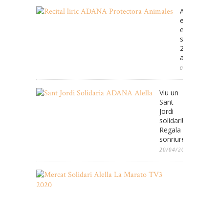
ADANA cele
enguany
el
seu
25e
aniversari
08/05/2025
Viu un
Sant
Jordi
solidari!
Regala
sonriures!
20/04/2022
Mercat
Solidari
de
2es
Oportunita