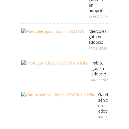
en
adopció
18/07/2026
Miércoles,
gata en
adopció
17/06/2026
Pablo,
gos en
adopció
08/06/2026
Gateta
sénior
en
adopció
08/06/2026