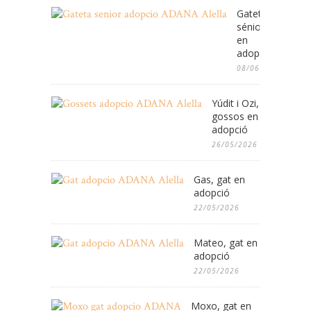
Gateta
sénior
en
adopció
08/06/2026
Yúdit i Ozi,
gossos en
adopció
26/05/2026
Gas, gat en
adopció
22/05/2026
Mateo, gat en
adopció
22/05/2026
Moxo, gat en