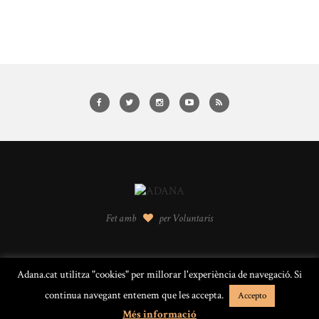
Fet amb
per Voluntaris
Adana.cat utilitza "cookies" per millorar l'experiència de navegació. Si
© 2016 ADANA · Alella · Barcelona |
Avís legal
continua navegant entenem que les accepta.
Accepto
BACK TO TOP
Més informació