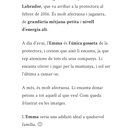
Labrador
, que va arribar a la protectora al
febrer de 2016. És molt afectuosa i juganera,
de
grandària mitjana-petita
i
nivell
d’energia alt
.
A dia d’avui, l’
Emma
és
l’única gosseta
de la
protectora, i creiem que això li encanta, ja que
rep atencions de tots els seus companys. Li
encanta córrer i jugar per la muntanya, i sol ser
l’última a cansar-se.
A més, és molt afectuosa. Li encanta donar
petons a tot aquell al que veu! Com queda
il·lustrat en les imatges.
L’
Emma
seria una addició ideal a qualsevol
família. 🙂