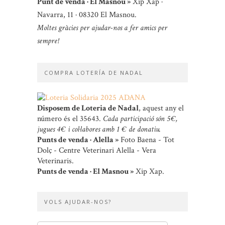
Punt de venda · El Masnou »
Xip Xap ·
Navarra, 11 · 08320 El Masnou.
Moltes gràcies per ajudar-nos a fer amics per
sempre!
COMPRA LOTERÍA DE NADAL
Disposem de Loteria de Nadal
, aquest any el
número és el 35643.
Cada participació són 5 €,
jugues 4 € i col·labores amb 1 € de donatiu.
Punts de venda · Alella »
Foto Baena - Tot
Dolç - Centre Veterinari Alella - Vera
Veterinaris.
Punts de venda · El Masnou »
Xip Xap.
VOLS AJUDAR-NOS?