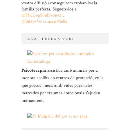
vostra difusió aconseguirem trobar-los la
família perfecta. Segueix-los a
@TheDogSoulProject
i
@BitxosVeterinarisAlella
SUMA’T I DÓNA SUPORT
Psicoteràpia
assistida amb animals per a
menors acollits en centres de protecció, en la
que gossos i nens amb vides paral·leles
marcades per traumes emocionals s'ajuden
mútuament.