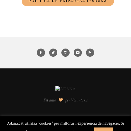
Fet amb
per Voluntaris
Adana.cat utilitza "cookies" per millorar l'experiència de navegació. Si
© 2016 ADANA · Alella · Barcelona |
Avís legal