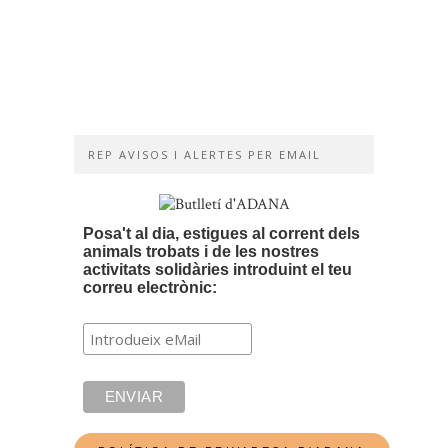
d’amor
i
de
solidaritat
16/04/2019
REP AVISOS I ALERTES PER EMAIL
Posa't al dia, estigues al corrent dels
animals trobats i de les nostres
activitats solidàries introduint el teu
correu electrònic: