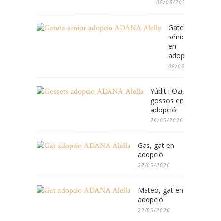
08/06/2026
Gateta
sénior
en
adopció
08/06/2026
Yúdit i Ozi,
gossos en
adopció
26/05/2026
Gas, gat en
adopció
22/05/2026
Mateo, gat en
adopció
22/05/2026