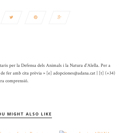
aris per la Defensa dels Animals i la Natura d'Alella. Per a
à de fer amb cita prèvia » [e] adopciones@adana.cat | [t] (+34)
tra comprensió.
OU MIGHT ALSO LIKE