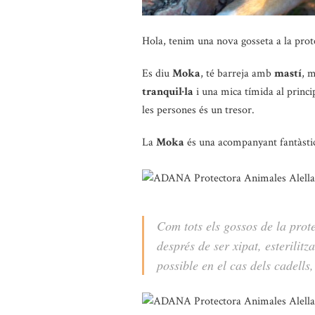
Hola, tenim una nova gosseta a la prot
Es diu
Moka
, té barreja amb
mastí
, 
tranquil·la
i una mica tímida al princi
les persones és un tresor.
La
Moka
és una acompanyant fantàstica
Com tots els gossos de la prot
després de ser xipat, esterilit
possible en el cas dels cadells,