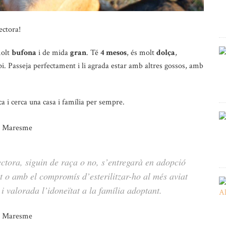
ectora!
molt
bufona
i de mida
gran
. Té
4 mesos
, és molt
dolça
,
pi. Passeja perfectament i li agrada estar amb altres gossos, amb
 i cerca una casa i família per sempre.
ectora, siguin de raça o no, s’entregarà en adopció
zat o amb el compromís d’esterilitzar-ho al més aviat
 i valorada l’idoneïtat a la família adoptant.