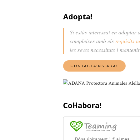
Adopta!
Si estàs interessat en adoptar 
compleixes amb els
requisits n
les seves necessitats i manteni
Col·labora!