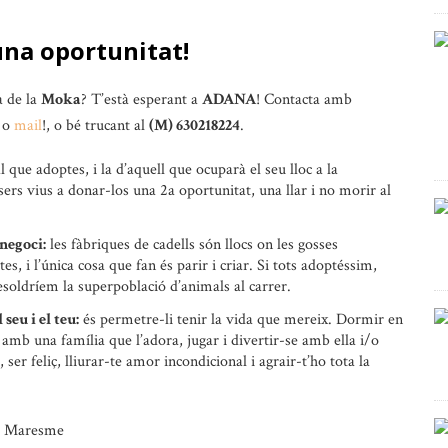
una oportunitat!
a de la
Moka
? T’està esperant a
ADANA
! Contacta amb
o
mail
!, o bé trucant al
(M) 630218224
.
l que adoptes, i la d’aquell que ocuparà el seu lloc a la
sers vius a donar-los una 2a oportunitat, una llar i no morir al
negoci:
les fàbriques de cadells són llocs on les gosses
s, i l’única cosa que fan és parir i criar. Si tots adoptéssim,
esoldríem la superpoblació d’animals al carrer.
seu i el teu:
és permetre-li tenir la vida que mereix. Dormir en
r amb una família que l’adora, jugar i divertir-se amb ella i/o
 ser feliç, lliurar-te amor incondicional i agrair-t’ho tota la