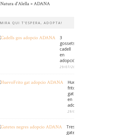
 Natura d'Alella » ADANA
MIRA QUI T’ESPERA, ADOPTA!
3
gossets
cadell
en
adopció
29/07/2026
Huevo
frito,
gat
en
adopció
29/07/2026
Tres
gatetes