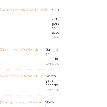
Yúdit
i
Ozi,
gossos
en
adopció
26/05/2026
Gas, gat
en
adopció
22/05/2026
Mateo,
gat en
adopció
22/05/2026
Moxo,
gat en