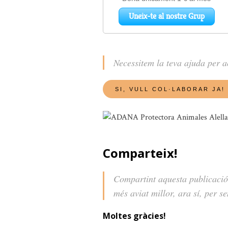
Necessitem la teva ajuda per 
Comparteix!
Compartint aquesta publicació
més aviat millor, ara sí, per s
Moltes gràcies!