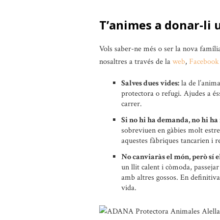
T’animes a donar-li 
Vols saber-ne més o ser la nova famíli
nosaltres a través de la
web
,
Facebook
Salves dues vides:
la de l’anima
protectora o refugi. Ajudes a és
carrer.
Si no hi ha demanda, no hi ha 
sobreviuen en gàbies molt estrete
aquestes fàbriques tancarien i r
No canviaràs el món, però sí el 
un llit calent i còmoda, passeja
amb altres gossos. En definitiva,
vida.