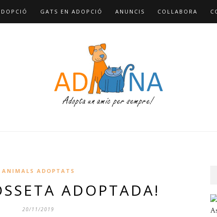
ADOPCIÓ
GATS EN ADOPCIÓ
ANUNCIS
COL·LABORA
C
ANIMALS ADOPTATS
OSSETA ADOPTADA!
As
20/11/2019