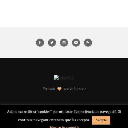
Fet amb
per Voluntaris
Adana.cat utilitza "cookies" per millorar l'experiència de navegació. Si
© 2016 ADANA · Alella · Barcelona |
Avís legal
continua navegant entenem que les accepta.
Accepto
BACK TO TOP
Més informació