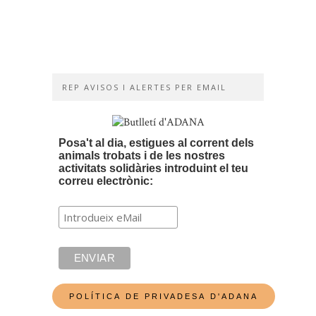
de
solidaritat
16/04/2019
REP AVISOS I ALERTES PER EMAIL
Posa't al dia, estigues al corrent dels
animals trobats i de les nostres
activitats solidàries introduint el teu
correu electrònic: