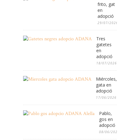
frito, gat
en
adopció
29/07/2026
Tres
gatetes
en
adopció
18/07/2026
Miércoles,
gata en
adopció
17/06/2026
Pablo,
gos en
adopció
08/06/2026