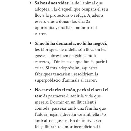
Salves dues vides:
la de l’animal que
adoptes, i la d’aquell que ocuparà el seu
lloc a la protectora o refugi. Ajudes a
éssers vius a donar-los una 2a
oportunitat, una llar i no morir al
carrer.
Si no hi ha demanda, no hi ha negoci:
les fàbriques de cadells són llocs on les
gosses sobreviuen en gàbies molt
estretes, i l’única cosa que fan és parir i
criar. Si tots adoptéssim, aquestes
fàbriques tancarien i resoldríem la
superpoblació d’animals al carrer.
No canviaràs el món, però sí el seu i el
teu:
és permetre-li tenir la vida que
mereix. Dormir en un llit calent i
còmoda, passejar amb una família que
l’adora, jugar i divertir-se amb ella i/o
amb altres gossos. En definitiva, ser
feliç, lliurar-te amor incondicional i