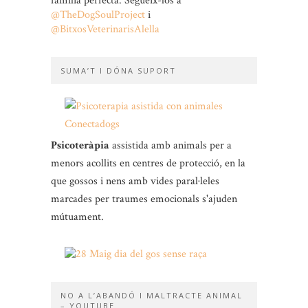
família perfecta. Segueix-los a
@TheDogSoulProject
i
@BitxosVeterinarisAlella
SUMA’T I DÓNA SUPORT
Psicoteràpia
assistida amb animals per a
menors acollits en centres de protecció, en la
que gossos i nens amb vides paral·leles
marcades per traumes emocionals s'ajuden
mútuament.
NO A L’ABANDÓ I MALTRACTE ANIMAL
– YOUTUBE