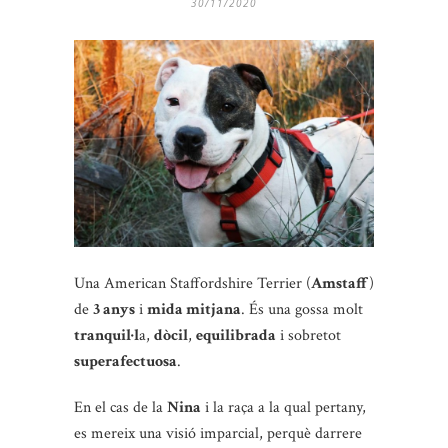
30/11/2020
Una American Staffordshire Terrier (
Amstaff
)
de
3 anys
i
mida mitjana
. És una gossa molt
tranquil·l
a,
dòcil
,
equilibrada
i sobretot
superafectuosa
.
En el cas de la
Nina
i la raça a la qual pertany,
es mereix una visió imparcial, perquè darrere