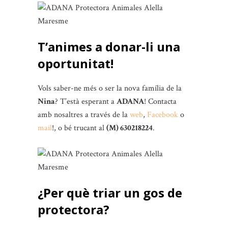
T’animes a donar-li una
oportunitat!
Vols saber-ne més o ser la nova família de la
Nina
? T’està esperant a
ADANA
! Contacta
amb nosaltres a través de la
web
,
Facebook
o
mail
!, o bé trucant al
(M) 630218224
.
¿Per què triar un gos de
protectora?