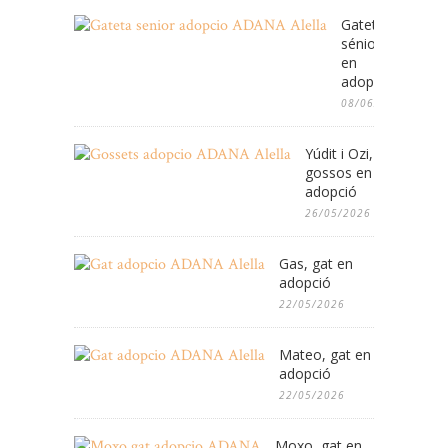
Gateta
sénior
en
adopció
08/06/2026
Yúdit i Ozi,
gossos en
adopció
26/05/2026
Gas, gat en
adopció
22/05/2026
Mateo, gat en
adopció
22/05/2026
Moxo, gat en