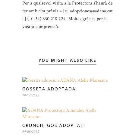
Per a qualsevol visita a la Protectora s’haurà de
fer amb cita prèvia » [e] adopciones@adana.cat
| [t] (+34) 630 218 224. Moltes gràcies per la
vostra comprensió.
YOU MIGHT ALSO LIKE
GOSSETA ADOPTADA!
14/12/2022
CRUNCH, GOS ADOPTAT!
24/06/2019