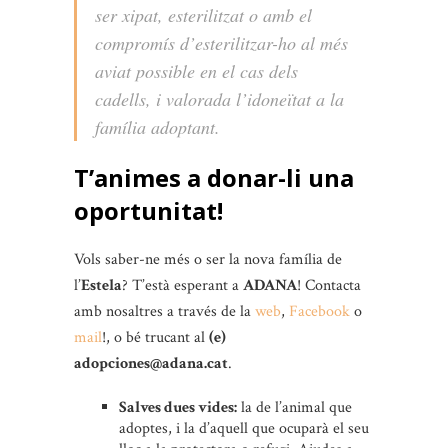
ser xipat, esterilitzat o amb el
compromís d’esterilitzar-ho al més
aviat possible en el cas dels
cadells, i valorada l’idoneïtat a la
família adoptant.
T’animes a donar-li una
oportunitat!
Vols saber-ne més o ser la nova família de
l’
Estela
? T’està esperant a
ADANA
! Contacta
amb nosaltres a través de la
web
,
Facebook
o
mail
!, o bé trucant al
(e)
adopciones@adana.cat
.
Salves dues vides:
la de l’animal que
adoptes, i la d’aquell que ocuparà el seu