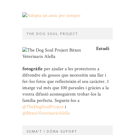
THE DOG SOUL PROJECT
Estudi
fotogràfic
per ajudar a les protectores a
difrondre els gossos que necessitin una llar i
fer-los fotos que reflecteixin el seu caràcter. 1
imatge val més que 100 paraules i gràcies a la
vostra difusió aconseguirem trobar-los la
família perfecta. Segueix-los a
@TheDogSoulProject
i
@BitxosVeterinarisAlella
SUMA’T I DÓNA SUPORT