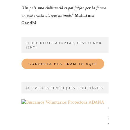
"Un país, una civilització es pot jutjar per la forma
en què tracta als seus animals."
Mahatma
Gandhi
SI DECIDEIXES ADOPTAR, FES’HO AMB
SENY!
ACTIVITATS BENÈFIQUES I SOLIDÀRIES
Et
necessitem
Fes-
te
voluntari!