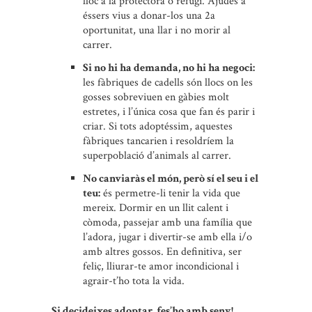
lloc a la protectora o refugi. Ajudes a
éssers vius a donar-los una 2a
oportunitat, una llar i no morir al
carrer.
Si no hi ha demanda, no hi ha negoci:
les fàbriques de cadells són llocs on les
gosses sobreviuen en gàbies molt
estretes, i l’única cosa que fan és parir i
criar. Si tots adoptéssim, aquestes
fàbriques tancarien i resoldríem la
superpoblació d’animals al carrer.
No canviaràs el món, però sí el seu i el
teu:
és permetre-li tenir la vida que
mereix. Dormir en un llit calent i
còmoda, passejar amb una família que
l’adora, jugar i divertir-se amb ella i/o
amb altres gossos. En definitiva, ser
feliç, lliurar-te amor incondicional i
agrair-t’ho tota la vida.
Si decideixes adoptar, fes’ho amb seny!