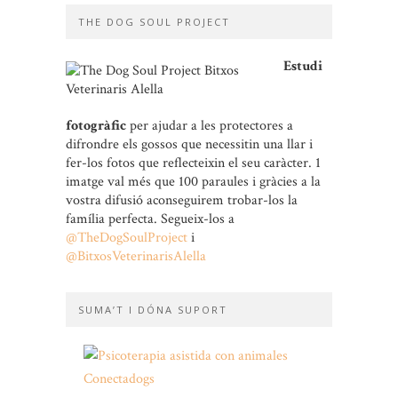
THE DOG SOUL PROJECT
Estudi
fotogràfic
per ajudar a les protectores a
difrondre els gossos que necessitin una llar i
fer-los fotos que reflecteixin el seu caràcter. 1
imatge val més que 100 paraules i gràcies a la
vostra difusió aconseguirem trobar-los la
família perfecta. Segueix-los a
@TheDogSoulProject
i
@BitxosVeterinarisAlella
SUMA’T I DÓNA SUPORT