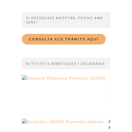
SI DECIDEIXES ADOPTAR, FES’HO AMB
SENY!
ACTIVITATS BENÈFIQUES I SOLIDÀRIES
Et
necessitem
Fes-
te
voluntari!
11/01/2026
ADANA cele
enguany