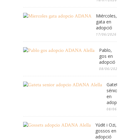
18/07/2026
Miércoles,
gata en
adopció
17/06/2026
Pablo,
gos en
adopció
08/06/2026
Gateta
sénior
en
adopció
08/06/2026
Yúdit i Ozi,
gossos en
adopció