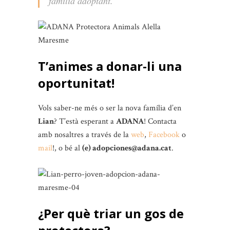
família adoptant.
T’animes a donar-li una
oportunitat!
Vols saber-ne més o ser la nova família d’en
Lian
? T’està esperant a
ADANA
! Contacta
amb nosaltres a través de la
web
,
Facebook
o
mail
!, o bé al
(e) adopciones@adana.cat
.
¿Per què triar un gos de