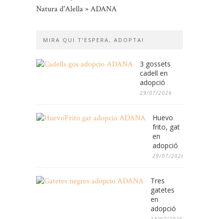
Natura d'Alella » ADANA
MIRA QUI T’ESPERA, ADOPTA!
3 gossets
cadell en
adopció
29/07/2026
Huevo
frito, gat
en
adopció
29/07/2026
Tres
gatetes
en
adopció