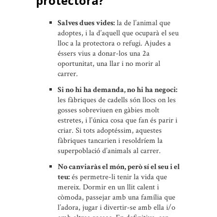
protectora?
Salves dues vides:
la de l’animal que
adoptes, i la d’aquell que ocuparà el seu
lloc a la protectora o refugi. Ajudes a
éssers vius a donar-los una 2a
oportunitat, una llar i no morir al
carrer.
Si no hi ha demanda, no hi ha negoci:
les fàbriques de cadells són llocs on les
gosses sobreviuen en gàbies molt
estretes, i l’única cosa que fan és parir i
criar. Si tots adoptéssim, aquestes
fàbriques tancarien i resoldríem la
superpoblació d’animals al carrer.
No canviaràs el món, però sí el seu i el
teu:
és permetre-li tenir la vida que
mereix. Dormir en un llit calent i
còmoda, passejar amb una família que
l’adora, jugar i divertir-se amb ella i/o