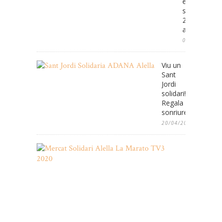
el
seu
25e
aniversari
08/05/2025
Viu un
Sant
Jordi
solidari!
Regala
sonriures!
20/04/2022
Mercat
Solidari
de
2es
Oportunita
de
Nadal
amb