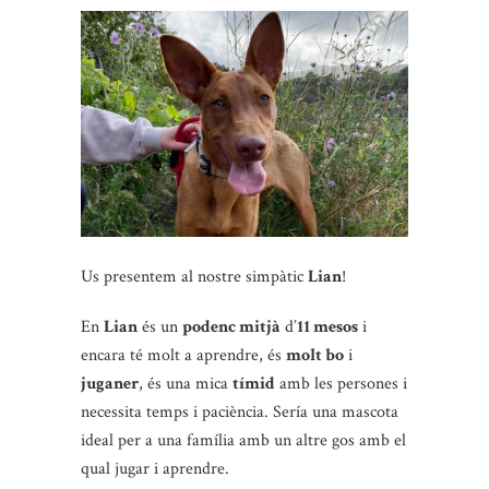
Us presentem al nostre simpàtic
Lian
!
En
Lian
és un
podenc mitjà
d’
11 mesos
i
encara té molt a aprendre, és
molt bo
i
juganer
, és una mica
tímid
amb les persones i
necessita temps i paciència. Sería una mascota
ideal per a una família amb un altre gos amb el
qual jugar i aprendre.